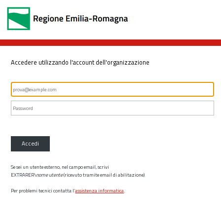
Accedere utilizzando l'account dell'organizzazione
Accedi
Se sei un utente esterno, nel campo email, scrivi
EXTRARER\
nome utente
(ricevuto tramite email di abilitazione)
Per problemi tecnici contatta l’
assistenza informatica
.