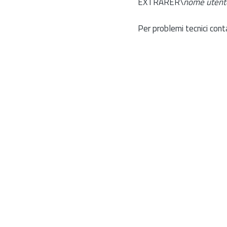
EXTRARER\
nome utent
Per problemi tecnici cont