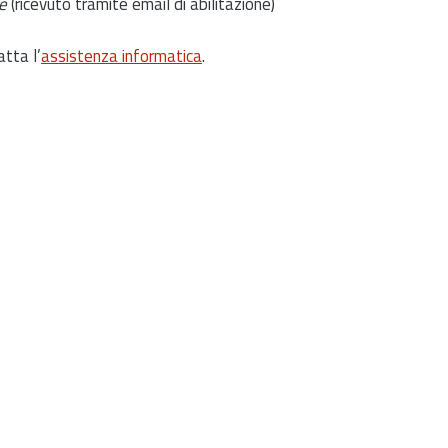
e
(ricevuto tramite email di abilitazione)
atta l’
assistenza informatica
.