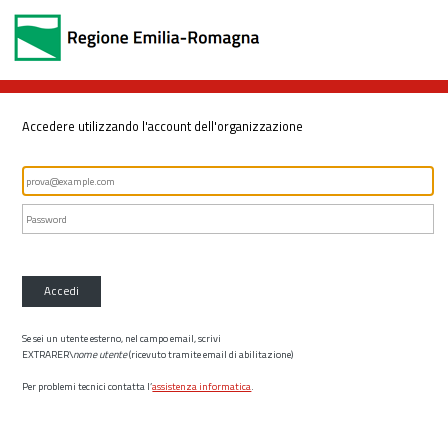
Accedere utilizzando l'account dell'organizzazione
Accedi
Se sei un utente esterno, nel campo email, scrivi
EXTRARER\
nome utente
(ricevuto tramite email di abilitazione)
Per problemi tecnici contatta l’
assistenza informatica
.