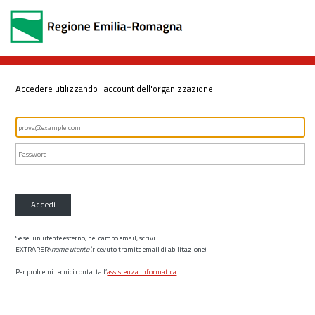
Accedere utilizzando l'account dell'organizzazione
Accedi
Se sei un utente esterno, nel campo email, scrivi
EXTRARER\
nome utente
(ricevuto tramite email di abilitazione)
Per problemi tecnici contatta l’
assistenza informatica
.