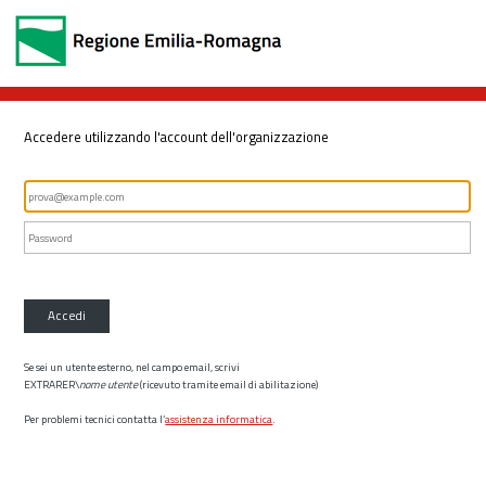
Accedere utilizzando l'account dell'organizzazione
Accedi
Se sei un utente esterno, nel campo email, scrivi
EXTRARER\
nome utente
(ricevuto tramite email di abilitazione)
Per problemi tecnici contatta l’
assistenza informatica
.