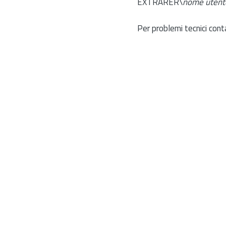
EXTRARER\
nome utent
Per problemi tecnici cont