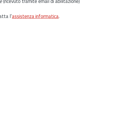
e
(ricevuto tramite email di abilitazione)
atta l’
assistenza informatica
.