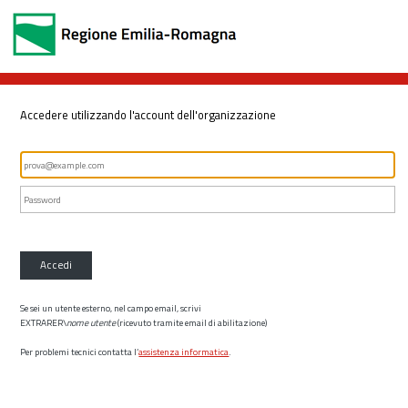
Accedere utilizzando l'account dell'organizzazione
Accedi
Se sei un utente esterno, nel campo email, scrivi
EXTRARER\
nome utente
(ricevuto tramite email di abilitazione)
Per problemi tecnici contatta l’
assistenza informatica
.