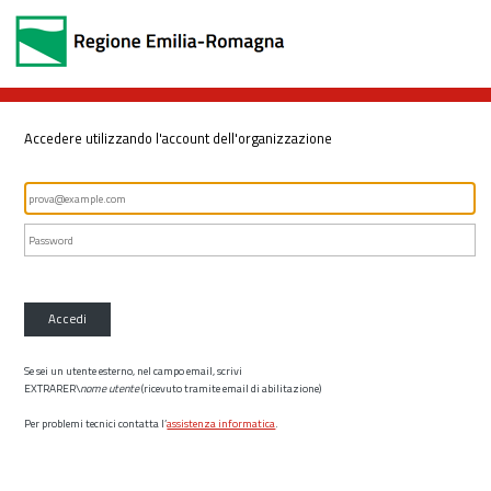
Accedere utilizzando l'account dell'organizzazione
Accedi
Se sei un utente esterno, nel campo email, scrivi
EXTRARER\
nome utente
(ricevuto tramite email di abilitazione)
Per problemi tecnici contatta l’
assistenza informatica
.