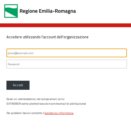
Accedere utilizzando l'account dell'organizzazione
Accedi
Se sei un utente esterno, nel campo email, scrivi
EXTRARER\
nome utente
(ricevuto tramite email di abilitazione)
Per problemi tecnici contatta l’
assistenza informatica
.