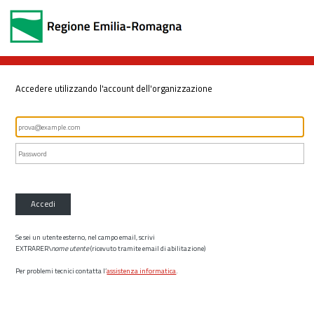
Accedere utilizzando l'account dell'organizzazione
Accedi
Se sei un utente esterno, nel campo email, scrivi
EXTRARER\
nome utente
(ricevuto tramite email di abilitazione)
Per problemi tecnici contatta l’
assistenza informatica
.