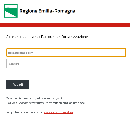
Accedere utilizzando l'account dell'organizzazione
Accedi
Se sei un utente esterno, nel campo email, scrivi
EXTRARER\
nome utente
(ricevuto tramite email di abilitazione)
Per problemi tecnici contatta l’
assistenza informatica
.