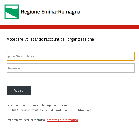
Accedere utilizzando l'account dell'organizzazione
Accedi
Se sei un utente esterno, nel campo email, scrivi
EXTRARER\
nome utente
(ricevuto tramite email di abilitazione)
Per problemi tecnici contatta l’
assistenza informatica
.