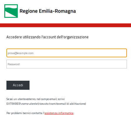
Accedere utilizzando l'account dell'organizzazione
Accedi
Se sei un utente esterno, nel campo email, scrivi
EXTRARER\
nome utente
(ricevuto tramite email di abilitazione)
Per problemi tecnici contatta l’
assistenza informatica
.