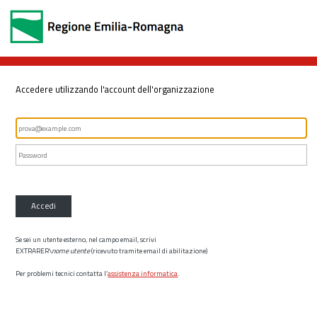
Accedere utilizzando l'account dell'organizzazione
Accedi
Se sei un utente esterno, nel campo email, scrivi
EXTRARER\
nome utente
(ricevuto tramite email di abilitazione)
Per problemi tecnici contatta l’
assistenza informatica
.