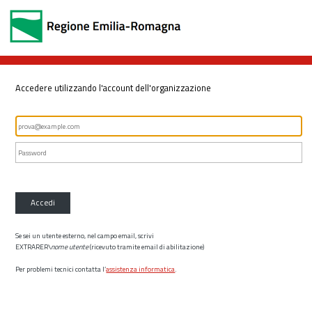
Accedere utilizzando l'account dell'organizzazione
Accedi
Se sei un utente esterno, nel campo email, scrivi
EXTRARER\
nome utente
(ricevuto tramite email di abilitazione)
Per problemi tecnici contatta l’
assistenza informatica
.