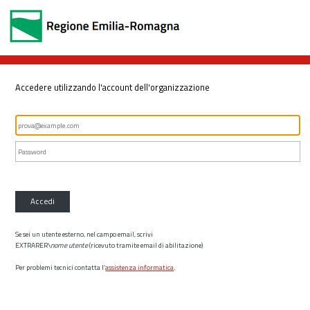
Accedere utilizzando l'account dell'organizzazione
Accedi
Se sei un utente esterno, nel campo email, scrivi
EXTRARER\
nome utente
(ricevuto tramite email di abilitazione)
Per problemi tecnici contatta l’
assistenza informatica
.