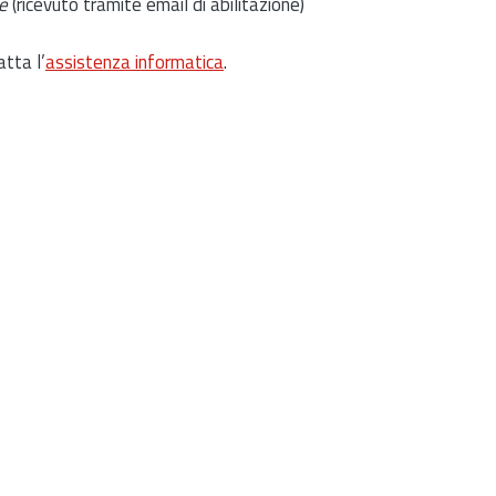
e
(ricevuto tramite email di abilitazione)
atta l’
assistenza informatica
.