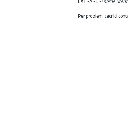
EXTRARER\
nome utent
Per problemi tecnici cont