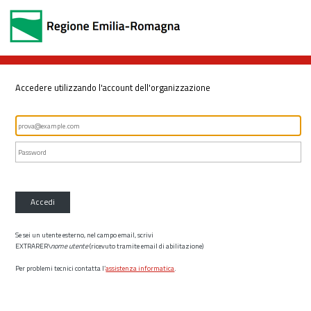
Accedere utilizzando l'account dell'organizzazione
Accedi
Se sei un utente esterno, nel campo email, scrivi
EXTRARER\
nome utente
(ricevuto tramite email di abilitazione)
Per problemi tecnici contatta l’
assistenza informatica
.