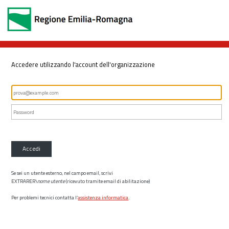
Accedere utilizzando l'account dell'organizzazione
Accedi
Se sei un utente esterno, nel campo email, scrivi
EXTRARER\
nome utente
(ricevuto tramite email di abilitazione)
Per problemi tecnici contatta l’
assistenza informatica
.