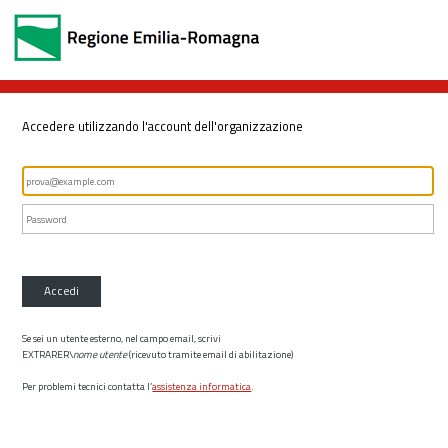
Accedere utilizzando l'account dell'organizzazione
Accedi
Se sei un utente esterno, nel campo email, scrivi
EXTRARER\
nome utente
(ricevuto tramite email di abilitazione)
Per problemi tecnici contatta l’
assistenza informatica
.