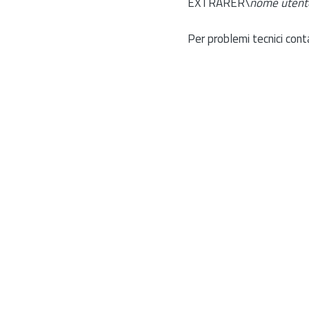
EXTRARER\
nome utent
Per problemi tecnici cont