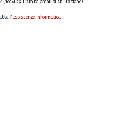
e
(ricevuto tramite email di abilitazione)
atta l’
assistenza informatica
.