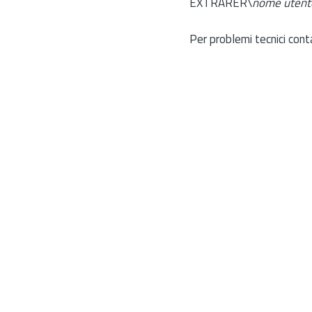
EXTRARER\
nome utent
Per problemi tecnici cont