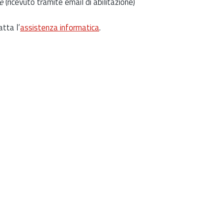
e
(ricevuto tramite email di abilitazione)
atta l’
assistenza informatica
.