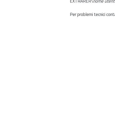
EXTRARER\
nome utent
Per problemi tecnici cont