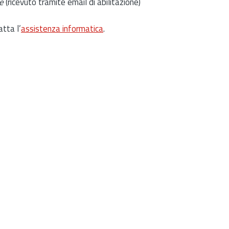
e
(ricevuto tramite email di abilitazione)
atta l’
assistenza informatica
.