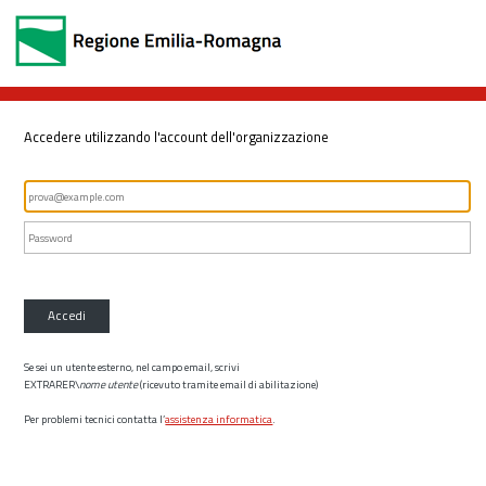
Accedere utilizzando l'account dell'organizzazione
Accedi
Se sei un utente esterno, nel campo email, scrivi
EXTRARER\
nome utente
(ricevuto tramite email di abilitazione)
Per problemi tecnici contatta l’
assistenza informatica
.