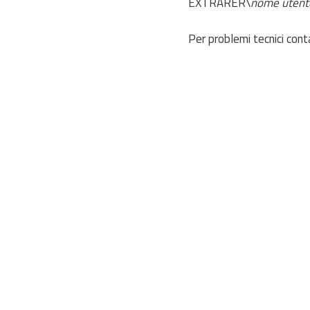
EXTRARER\
nome utent
Per problemi tecnici cont