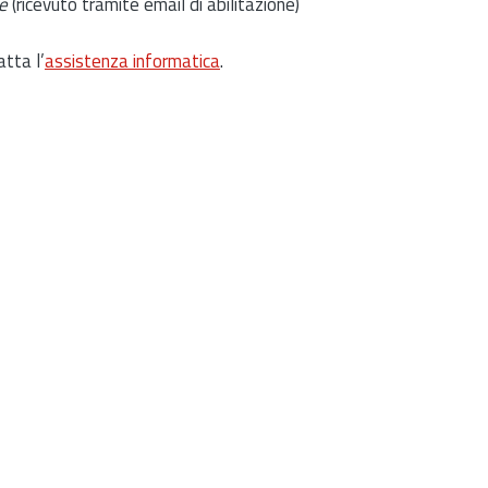
e
(ricevuto tramite email di abilitazione)
atta l’
assistenza informatica
.