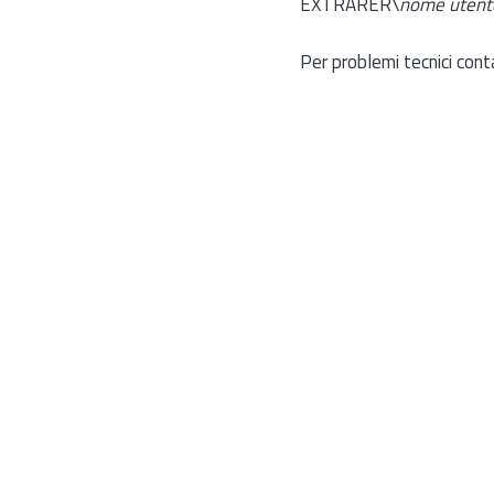
EXTRARER\
nome utent
Per problemi tecnici cont