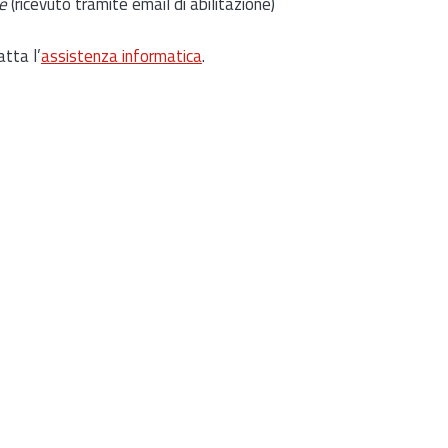
e
(ricevuto tramite email di abilitazione)
atta l’
assistenza informatica
.