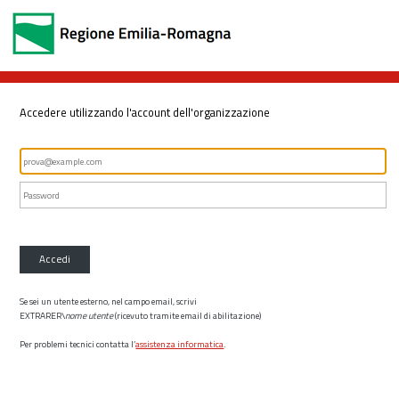
Accedere utilizzando l'account dell'organizzazione
Accedi
Se sei un utente esterno, nel campo email, scrivi
EXTRARER\
nome utente
(ricevuto tramite email di abilitazione)
Per problemi tecnici contatta l’
assistenza informatica
.