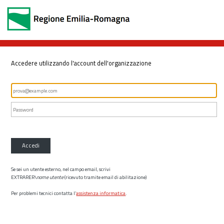
Accedere utilizzando l'account dell'organizzazione
Accedi
Se sei un utente esterno, nel campo email, scrivi
EXTRARER\
nome utente
(ricevuto tramite email di abilitazione)
Per problemi tecnici contatta l’
assistenza informatica
.