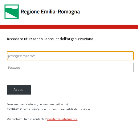
Accedere utilizzando l'account dell'organizzazione
Accedi
Se sei un utente esterno, nel campo email, scrivi
EXTRARER\
nome utente
(ricevuto tramite email di abilitazione)
Per problemi tecnici contatta l’
assistenza informatica
.