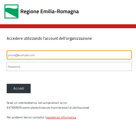
Accedere utilizzando l'account dell'organizzazione
Accedi
Se sei un utente esterno, nel campo email, scrivi
EXTRARER\
nome utente
(ricevuto tramite email di abilitazione)
Per problemi tecnici contatta l’
assistenza informatica
.