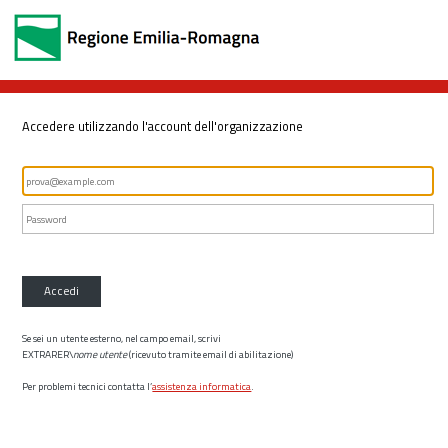
Accedere utilizzando l'account dell'organizzazione
Accedi
Se sei un utente esterno, nel campo email, scrivi
EXTRARER\
nome utente
(ricevuto tramite email di abilitazione)
Per problemi tecnici contatta l’
assistenza informatica
.