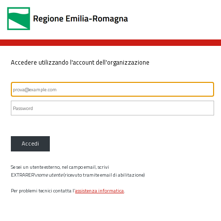
Accedere utilizzando l'account dell'organizzazione
Accedi
Se sei un utente esterno, nel campo email, scrivi
EXTRARER\
nome utente
(ricevuto tramite email di abilitazione)
Per problemi tecnici contatta l’
assistenza informatica
.