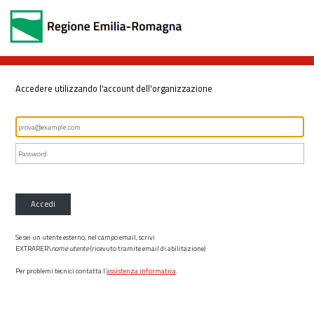
Accedere utilizzando l'account dell'organizzazione
Accedi
Se sei un utente esterno, nel campo email, scrivi
EXTRARER\
nome utente
(ricevuto tramite email di abilitazione)
Per problemi tecnici contatta l’
assistenza informatica
.