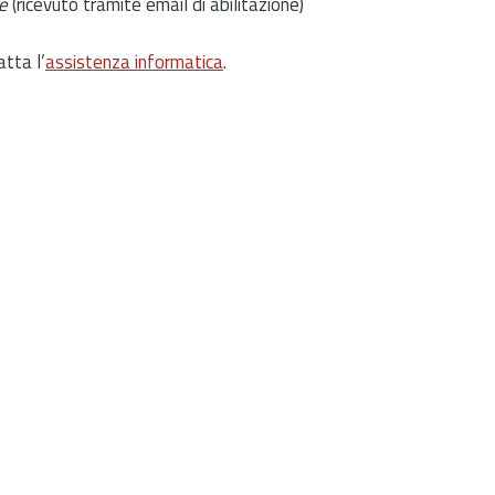
e
(ricevuto tramite email di abilitazione)
atta l’
assistenza informatica
.