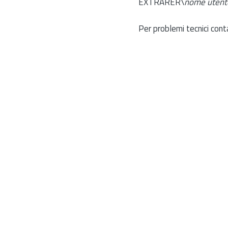
EXTRARER\
nome utent
Per problemi tecnici cont