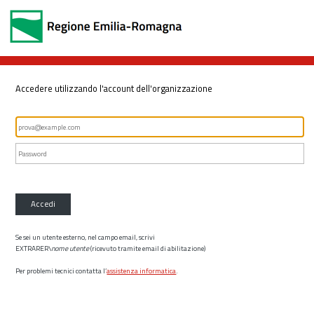
Accedere utilizzando l'account dell'organizzazione
Accedi
Se sei un utente esterno, nel campo email, scrivi
EXTRARER\
nome utente
(ricevuto tramite email di abilitazione)
Per problemi tecnici contatta l’
assistenza informatica
.