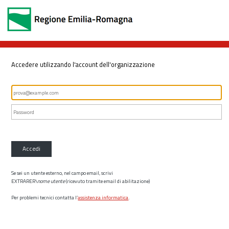
Accedere utilizzando l'account dell'organizzazione
Accedi
Se sei un utente esterno, nel campo email, scrivi
EXTRARER\
nome utente
(ricevuto tramite email di abilitazione)
Per problemi tecnici contatta l’
assistenza informatica
.