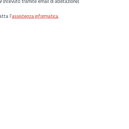
e
(ricevuto tramite email di abilitazione)
atta l’
assistenza informatica
.