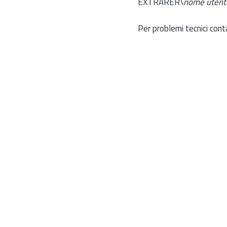
EXTRARER\
nome utent
Per problemi tecnici cont