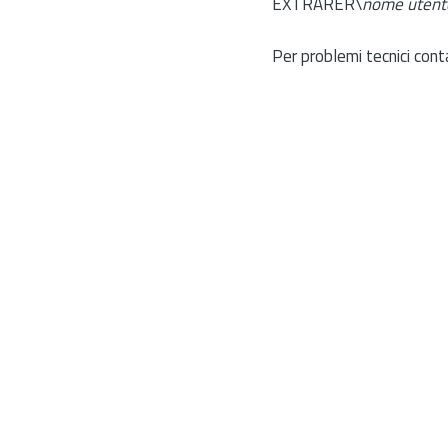
EXTRARER\
nome utent
Per problemi tecnici cont