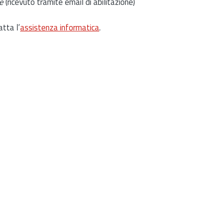
e
(ricevuto tramite email di abilitazione)
atta l’
assistenza informatica
.