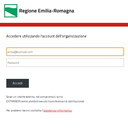
Accedere utilizzando l'account dell'organizzazione
Accedi
Se sei un utente esterno, nel campo email, scrivi
EXTRARER\
nome utente
(ricevuto tramite email di abilitazione)
Per problemi tecnici contatta l’
assistenza informatica
.