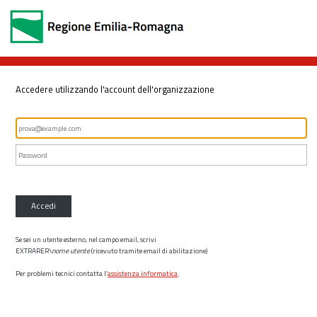
Accedere utilizzando l'account dell'organizzazione
Accedi
Se sei un utente esterno, nel campo email, scrivi
EXTRARER\
nome utente
(ricevuto tramite email di abilitazione)
Per problemi tecnici contatta l’
assistenza informatica
.