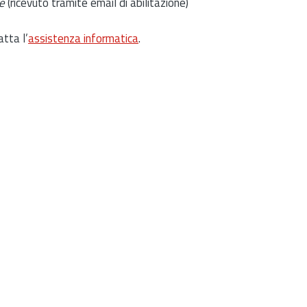
e
(ricevuto tramite email di abilitazione)
atta l’
assistenza informatica
.