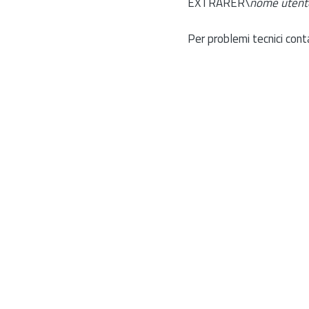
EXTRARER\
nome utent
Per problemi tecnici cont