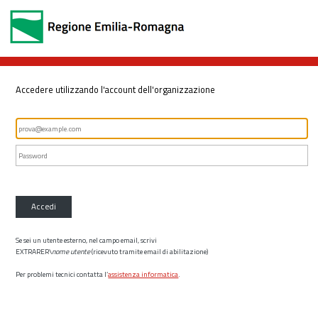
Accedere utilizzando l'account dell'organizzazione
Accedi
Se sei un utente esterno, nel campo email, scrivi
EXTRARER\
nome utente
(ricevuto tramite email di abilitazione)
Per problemi tecnici contatta l’
assistenza informatica
.