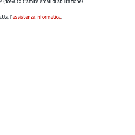
e
(ricevuto tramite email di abilitazione)
atta l’
assistenza informatica
.