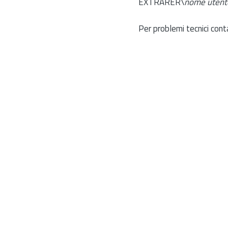
EXTRARER\
nome utent
Per problemi tecnici cont