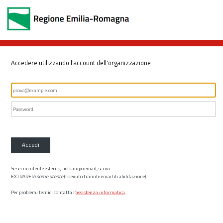
Accedere utilizzando l'account dell'organizzazione
Accedi
Se sei un utente esterno, nel campo email, scrivi
EXTRARER\
nome utente
(ricevuto tramite email di abilitazione)
Per problemi tecnici contatta l’
assistenza informatica
.