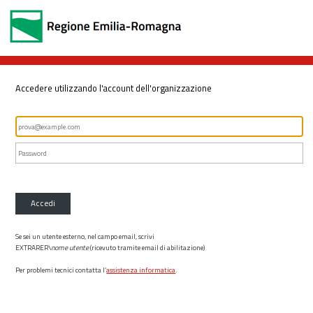
Accedere utilizzando l'account dell'organizzazione
Accedi
Se sei un utente esterno, nel campo email, scrivi
EXTRARER\
nome utente
(ricevuto tramite email di abilitazione)
Per problemi tecnici contatta l’
assistenza informatica
.