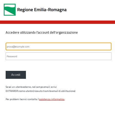
Accedere utilizzando l'account dell'organizzazione
Accedi
Se sei un utente esterno, nel campo email, scrivi
EXTRARER\
nome utente
(ricevuto tramite email di abilitazione)
Per problemi tecnici contatta l’
assistenza informatica
.