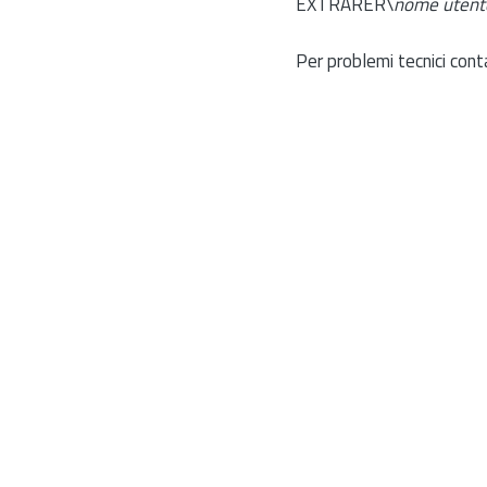
EXTRARER\
nome utent
Per problemi tecnici cont