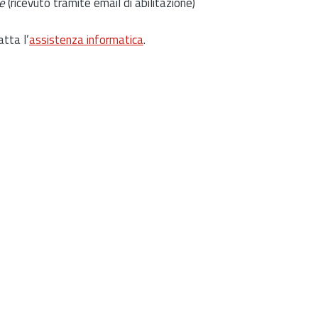
e
(ricevuto tramite email di abilitazione)
atta l’
assistenza informatica
.