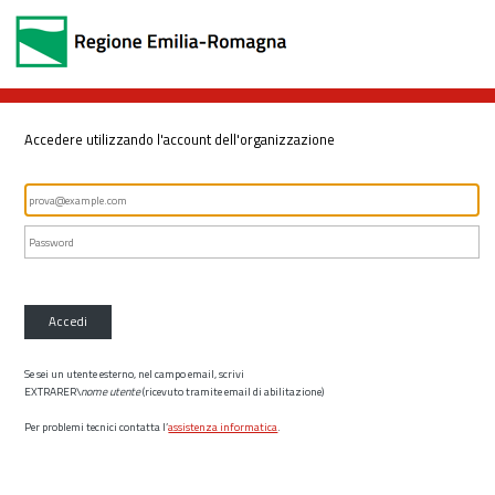
Accedere utilizzando l'account dell'organizzazione
Accedi
Se sei un utente esterno, nel campo email, scrivi
EXTRARER\
nome utente
(ricevuto tramite email di abilitazione)
Per problemi tecnici contatta l’
assistenza informatica
.