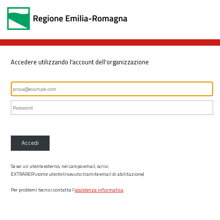
Accedere utilizzando l'account dell'organizzazione
Accedi
Se sei un utente esterno, nel campo email, scrivi
EXTRARER\
nome utente
(ricevuto tramite email di abilitazione)
Per problemi tecnici contatta l’
assistenza informatica
.