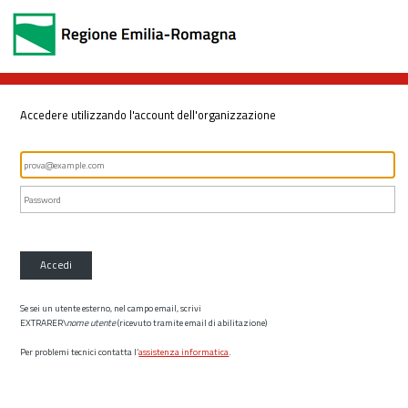
Accedere utilizzando l'account dell'organizzazione
Accedi
Se sei un utente esterno, nel campo email, scrivi
EXTRARER\
nome utente
(ricevuto tramite email di abilitazione)
Per problemi tecnici contatta l’
assistenza informatica
.